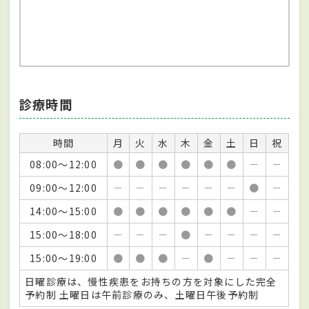
診療時間
時間
月
火
水
木
金
土
日
祝
08:00～12:00
●
●
●
●
●
●
－
－
09:00～12:00
－
－
－
－
－
－
●
－
14:00～15:00
●
●
●
●
●
●
－
－
15:00～18:00
－
－
－
●
－
－
－
－
15:00～19:00
●
●
●
－
●
－
－
－
日曜診療は、慢性疾患をお持ちの方を対象にした完全
予約制 土曜日は午前診療のみ、土曜日午後予約制