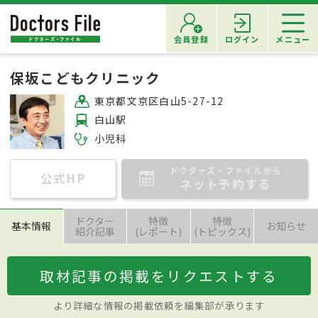
会員登録
ログイン
メニュー
保坂こどもクリニック
東京都文京区白山5-27-12
白山駅
小児科
ドクターズ・ファイルから
公式HP
ネット予約する
ドクター
特徴
特徴
基本情報
お知らせ
紹介記事
(レポート)
(トピックス)
取材記事の掲載をリクエストする
より詳細な情報の掲載依頼を編集部が承ります