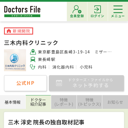
会員登録
ログイン
メニュー
新規開院
三木内科クリニック
東京都豊島区長崎3-19-14 ミザールビル1F
東長崎駅
内科
消化器内科
小児科
ドクターズ・ファイルから
公式HP
ネット予約する
ドクター
特徴
特徴
基本情報
お知らせ
紹介記事
(レポート)
(トピックス)
三木 淳史 院長の独自取材記事