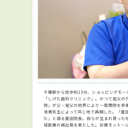
千種駅から徒歩約13分、ショッピングモール
「しげた歯科クリニック」。かつて祖父の
院」が父・祖父の他界により一度閉院を余
浩貴先生によって同じ地で再開した。「重
た」と語る重田院長。自らが生まれ育った
域医療の再出発を果たした。診療モットー