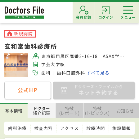
会員登録
ログイン
メニュー
新規開院
玄和堂歯科診療所
東京都目黒区鷹番2-16-18 ASAX学芸大学ビル303号室
学芸大学駅
歯科
歯科口腔外科
すべて見る
ドクターズ・ファイルから
公式HP
ネット予約する
ドクター
特徴
特徴
基本情報
お知らせ
紹介記事
(レポート)
(トピックス)
歯科治療
検査内容
アクセス
診療時間
施設情報