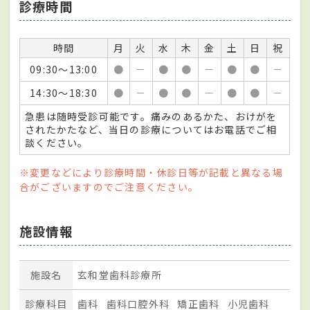
診療時間
時間
月
火
水
木
金
土
日
祝
09:30～13:00
●
－
●
●
－
●
●
－
14:30～18:30
●
－
●
●
－
●
●
－
急患は随時受診可能です。痛みのあるかた、おけがを
されたかたなど、当日の診療についてはお電話でご相
談ください。
※変更などにより診療時間・休診日等が記載と異なる場
合がございますのでご注意ください。
施設情報
施設名
玄和堂歯科診療所
診療科目
歯科
歯科口腔外科
矯正歯科
小児歯科