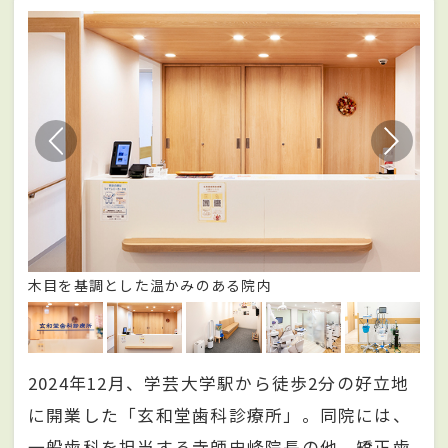
木目を基調とした温かみのある院内
待
2024年12月、学芸大学駅から徒歩2分の好立地
に開業した「玄和堂歯科診療所」。同院には、
一般歯科を担当する寺師史峰院長の他、矯正歯