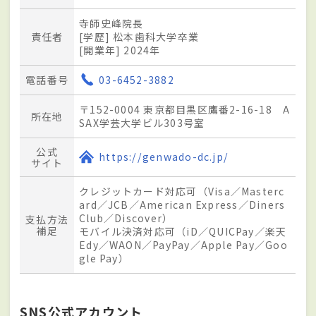
寺師史峰院長
責任者
[学歴] 松本歯科大学卒業
[開業年] 2024年
電話番号
03-6452-3882
〒152-0004 東京都目黒区鷹番2-16-18 A
所在地
SAX学芸大学ビル303号室
公式
https://genwado-dc.jp/
サイト
クレジットカード対応可（Visa／Masterc
ard／JCB／American Express／Diners
Club／Discover）
支払方法
補足
モバイル決済対応可（iD／QUICPay／楽天
Edy／WAON／PayPay／Apple Pay／Goo
gle Pay）
SNS公式アカウント