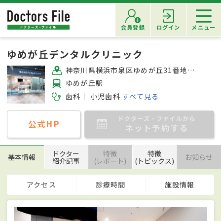
会員登録
ログイン
メニュー
ゆめが丘デンタルクリニック
神奈川県横浜市泉区ゆめが丘31番地 ゆめが丘ソラトス2F
ゆめが丘駅
歯科
小児歯科
すべて見る
ドクターズ・ファイルから
公式HP
ネット予約する
ドクター
特徴
特徴
基本情報
お知らせ
紹介記事
(レポート)
(トピックス)
アクセス
診療時間
施設情報