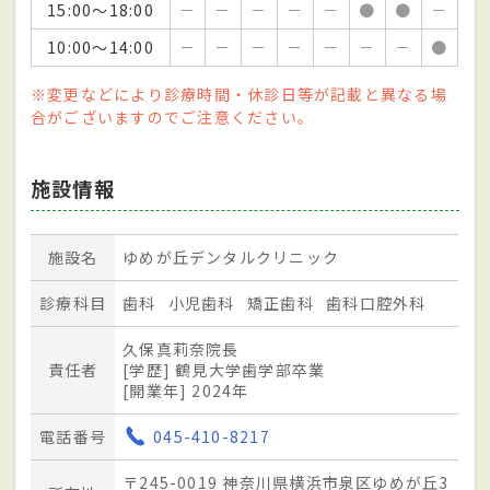
15:00～18:00
－
－
－
－
－
●
●
－
10:00～14:00
－
－
－
－
－
－
－
●
※変更などにより診療時間・休診日等が記載と異なる場
合がございますのでご注意ください。
施設情報
施設名
ゆめが丘デンタルクリニック
診療科目
歯科
小児歯科
矯正歯科
歯科口腔外科
久保真莉奈院長
責任者
[学歴] 鶴見大学歯学部卒業
[開業年] 2024年
電話番号
045-410-8217
〒245-0019 神奈川県横浜市泉区ゆめが丘3