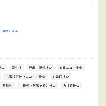
の健康を守る
検査
胃生検
経鼻内視鏡検査
血管エコー検査
心臓超音波（エコー）検査
心電図検査
直腸診
内視鏡（気管支鏡）検査
内視鏡検査