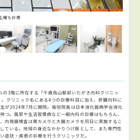
土曜も診療
対話を
ルの3階に所在する「千歳烏山駅前いたがき内科クリニッ
」。クリニック名にある4つの診療科目に加え、肝臓内科に
生が2024年7月に開院。板垣院長は日本消化器病学会消化
を持つ。風邪や生活習慣病など一般内科の診療はもちろん、
り、内視鏡検査は胃カメラと大腸カメラを同日に実施するこ
している。地域の身近なかかりつけ医として、また専門性
広い症状・疾患の診療を行うクリニックだ。