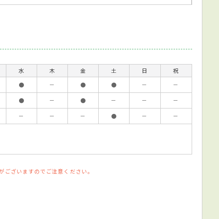
水
木
金
土
日
祝
●
－
●
●
－
－
●
－
●
－
－
－
－
－
－
●
－
－
がございますのでご注意ください。