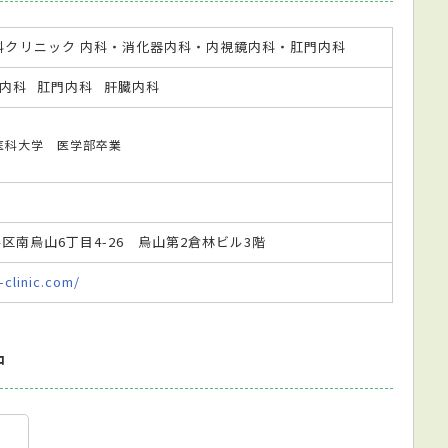
科クリニック 内科・消化器内科・内視鏡内科・肛門内科
内科
肛門内科
肝臓内科
恵会医科大学 医学部卒業
田谷区南烏山6丁目4-26 烏山第2倉林ビル3階
-clinic.com/
中