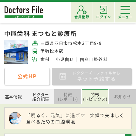
会員登録
ログイン
メニュー
中尾歯科 まつもと診療所
三重県四日市市松本3丁目9-9
伊勢松本駅
歯科
小児歯科
歯科口腔外科
ドクターズ・ファイルから
公式HP
ネット予約する
ドクター
特徴
特徴
基本情報
お知らせ
紹介記事
(レポート)
(トピックス)
「明るく、元気」に過ごす 笑顔で美味しく
食べるための口腔環境