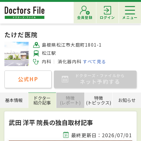
会員登録
ログイン
メニュー
たけだ医院
島根県松江市大庭町1801-1
松江駅
内科
消化器内科
すべて見る
ドクターズ・ファイルから
公式HP
ネット予約する
ドクター
特徴
特徴
基本情報
お知らせ
紹介記事
(レポート)
(トピックス)
武田 洋平 院長の独自取材記事
最終更新日：2026/07/01