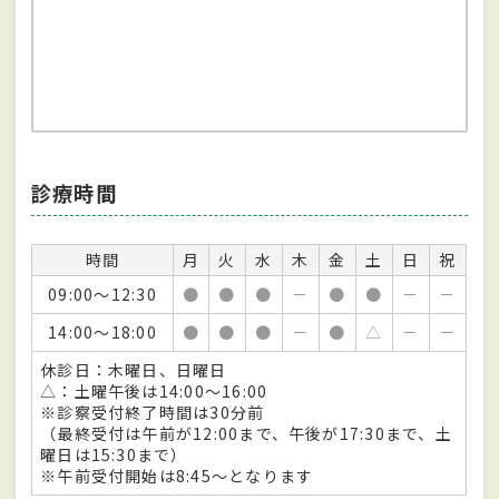
診療時間
時間
月
火
水
木
金
土
日
祝
09:00～12:30
●
●
●
－
●
●
－
－
14:00～18:00
●
●
●
－
●
△
－
－
休診日：木曜日、日曜日
△：土曜午後は14:00～16:00
※診察受付終了時間は30分前
（最終受付は午前が12:00まで、午後が17:30まで、土
曜日は15:30まで）
※午前受付開始は8:45～となります