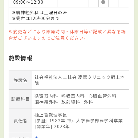
09:00～12:30
－
－
－
－
－
●
－
－
※脳神経外科は土曜日のみ
※受付は12時00分まで
※変更などにより診療時間・休診日等が記載と異なる場
合がございますのでご注意ください。
施設情報
社会福祉法人三桂会 凌駕クリニック樋上本
施設名
院
循環器内科
呼吸器内科
心臓血管外科
診療科目
脳神経外科
放射線科
外科
樋上哲哉理事長
責任者
[学歴] 1982年 神戸大学医学部医学科卒業
[開業年] 2023年