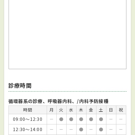
診療時間
循環器系の診療、呼吸器内科、/内科予防接種
時間
月
火
水
木
金
土
日
祝
09:00～12:30
－
●
●
●
●
●
－
－
12:30～14:00
－
－
－
●
－
●
－
－