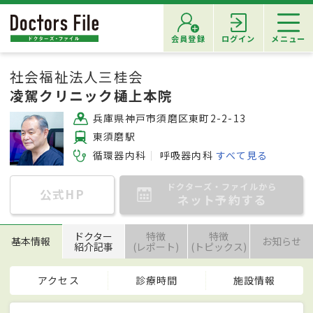
会員登録
ログイン
メニュー
社会福祉法人三桂会
凌駕クリニック樋上本院
兵庫県神戸市須磨区東町2-2-13
東須磨駅
循環器内科
呼吸器内科
すべて見る
ドクターズ・ファイルから
公式HP
ネット予約する
ドクター
特徴
特徴
基本情報
お知らせ
紹介記事
(レポート)
(トピックス)
アクセス
診療時間
施設情報