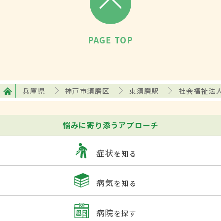
PAGE TOP
兵庫県
神戸市須磨区
東須磨駅
社会福祉法
悩みに寄り添うアプローチ
症状
を知る
病気
を知る
病院
を探す