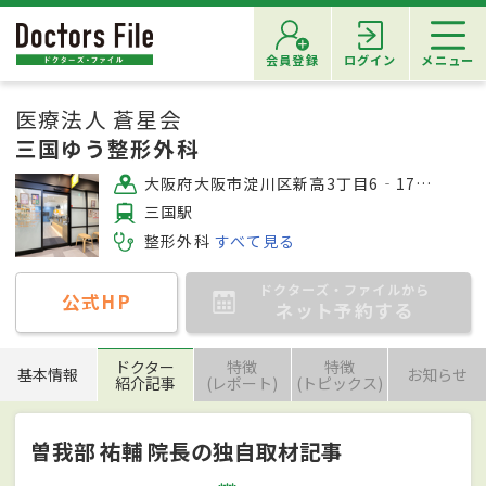
会員登録
ログイン
メニュー
医療法人 蒼星会
三国ゆう整形外科
大阪府大阪市淀川区新高3丁目6‐17 2F 三国駅前クリニックモール
三国駅
整形外科
すべて見る
ドクターズ・ファイルから
公式HP
ネット予約する
ドクター
特徴
特徴
基本情報
お知らせ
紹介記事
(レポート)
(トピックス)
曽我部 祐輔 院長の独自取材記事