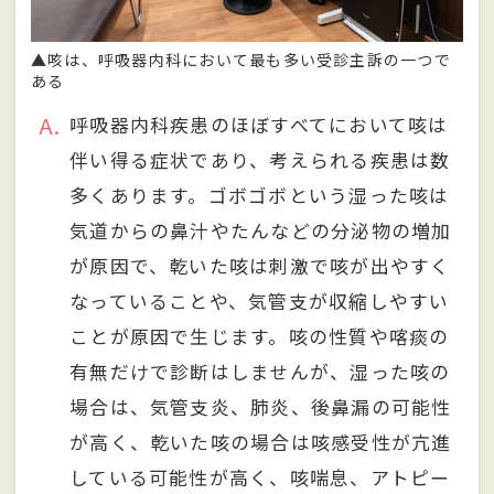
▲咳は、呼吸器内科において最も多い受診主訴の⼀つで
ある
A
呼吸器内科疾患のほぼすべてにおいて咳は
伴い得る症状であり、考えられる疾患は数
多くあります。ゴボゴボという湿った咳は
気道からの⿐汁やたんなどの分泌物の増加
が原因で、乾いた咳は刺激で咳が出やすく
なっていることや、気管⽀が収縮しやすい
ことが原因で⽣じます。咳の性質や喀痰の
有無だけで診断はしませんが、湿った咳の
場合は、気管⽀炎、肺炎、後⿐漏の可能性
が⾼く、乾いた咳の場合は咳感受性が亢進
している可能性が⾼く、咳喘息、アトピー