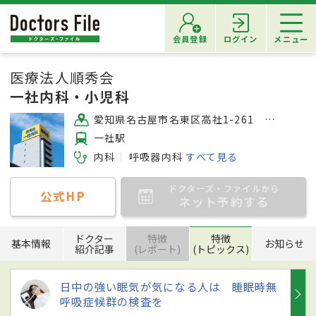
会員登録
ログイン
メニュー
医療法人順秀会
一社内科・小児科
愛知県名古屋市名東区高社1-261 Bel Spazio ISSHA 1階
一社駅
内科
呼吸器内科
すべて見る
ドクターズ・ファイルから
公式HP
ネット予約する
ドクター
特徴
特徴
基本情報
お知らせ
紹介記事
(レポート)
(トピックス)
日中の強い眠気が気になる人は 睡眠時無
呼吸症候群の検査を