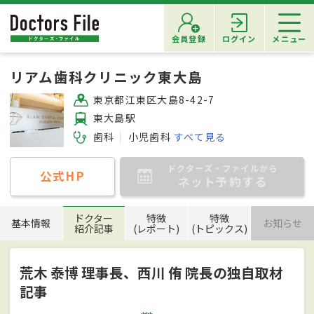
会員登録
ログイン
メニュー
リアム歯科クリニック東大島
東京都江東区大島8-42-7
東大島駅
歯科
小児歯科
すべて見る
ドクターズ・ファイルから
公式HP
ネット予約する
ドクター
特徴
特徴
基本情報
お知らせ
紹介記事
(レポート)
(トピックス)
荒木 泰博 理事長、西川 侑 院長の独自取材
記事