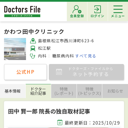
会員登録
ログイン
メニュー
かわつ田中クリニック
島根県松江市西川津町623-6
松江駅
内科
糖尿病内科
すべて見る
ドクターズ・ファイルから
公式HP
ネット予約する
ドクター
特徴
特徴
基本情報
お知らせ
紹介記事
(レポート)
(トピックス)
田中 賢一郎 院長の独自取材記事
最終更新日：2025/10/29