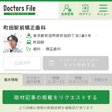
会員登録
ログイン
メニュー
町田駅前矯正歯科
東京都町田市原町田四丁目1番9号 永井ビル4階
町田駅
歯科
矯正歯科
ドクターズ・ファイルから
公式HP
ネット予約する
ドクター
特徴
特徴
基本情報
お知らせ
紹介記事
(レポート)
(トピックス)
取材記事の掲載をリクエストする
より詳細な情報の掲載依頼を編集部が承ります