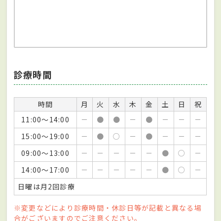
診療時間
時間
月
火
水
木
金
土
日
祝
11:00～14:00
－
●
●
－
●
－
－
－
15:00～19:00
－
●
○
－
●
－
－
－
09:00～13:00
－
－
－
－
－
●
○
－
14:00～17:00
－
－
－
－
－
●
○
－
日曜は月2回診療
※変更などにより診療時間・休診日等が記載と異なる場
合がございますのでご注意ください。