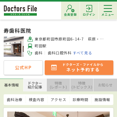
会員登録
ログイン
メニュー
寿歯科医院
東京都町田市原町田6-14-7 萩原・重南ビル1F
町田駅
歯科
歯科口腔外科
すべて見る
ドクターズ・ファイルから
公式HP
ネット予約する
ドクター
特徴
特徴
基本情報
お知らせ
紹介記事
(レポート)
(トピックス)
歯科治療
検査内容
アクセス
診療時間
施設情報