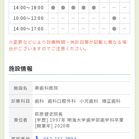
14:00～18:00
●
●
●
●
●
－
－
－
10:00～12:00
－
－
－
－
－
－
●
－
14:00～17:00
－
－
－
－
－
－
●
－
※変更などにより診療時間・休診日等が記載と異なる場
合がございますのでご注意ください。
施設情報
施設名
寿歯科医院
診療科目
歯科
歯科口腔外科
小児歯科
矯正歯科
萩原健史院長
責任者
[学歴] 1997年 明海大学歯学部歯学科卒業
[開業年] 2020年
電話番号
042-732-3894