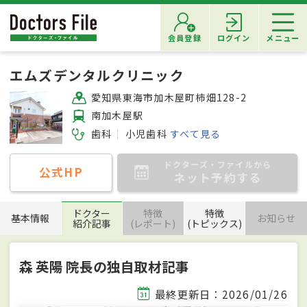
会員登録
ログイン
メニュー
エムズデンタルクリニック
愛知県東海市加木屋町柿畑128-2
南加木屋駅
歯科
小児歯科
すべて見る
ドクターズ・ファイルから
公式HP
ネット予約する
ドクター
特徴
特徴
基本情報
お知らせ
紹介記事
(レポート)
(トピックス)
森 英陽 院長の独自取材記事
最終更新日：2026/01/26