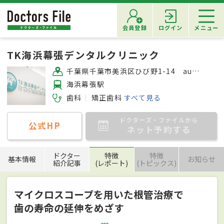
会員登録
ログイン
メニュー
TK海浜幕張デンタルクリニック
千葉県千葉市美浜区ひび野1-14 aune幕張1F
海浜幕張駅
歯科
矯正歯科
すべて見る
ドクターズ・ファイルから
公式HP
ネット予約する
ドクター
特徴
特徴
基本情報
お知らせ
紹介記事
(レポート)
(トピックス)
マイクロスコープを用いた根管治療で
歯の寿命の延伸をめざす