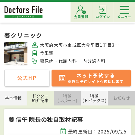
会員登録
ログイン
メニュー
姜クリニック
大阪府大阪市東成区大今里西1丁目30-18
今里駅
糖尿病・代謝内科
内分泌内科
ネット予約する
公式HP
※外部予約サイトへ移動します
ドクター
特徴
特徴
基本情報
お知らせ
紹介記事
(レポート)
(トピックス)
姜 信午 院長の独自取材記事
最終更新日：2025/09/25