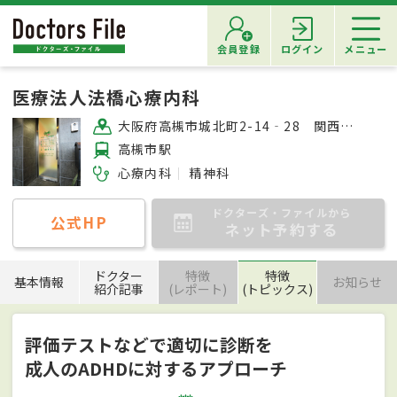
会員登録
ログイン
メニュー
医療法人法橋心療内科
大阪府高槻市城北町2-14‐28 関西城北ビル303号
高槻市駅
心療内科
精神科
ドクターズ・ファイルから
公式HP
ネット予約する
ドクター
特徴
特徴
基本情報
お知らせ
紹介記事
(レポート)
(トピックス)
評価テストなどで適切に診断を
成人のADHDに対するアプローチ