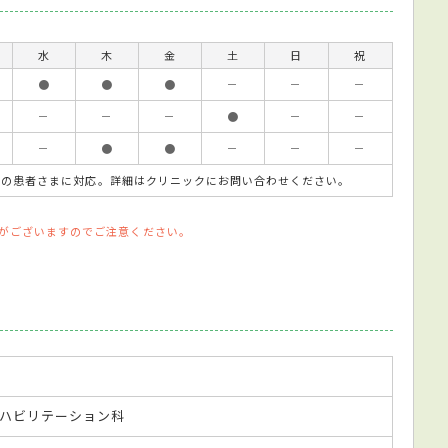
水
木
金
土
日
祝
●
●
●
－
－
－
－
－
－
●
－
－
－
●
●
－
－
－
時間外の患者さまに対応。詳細はクリニックにお問い合わせください。
がございますのでご注意ください。
ハビリテーション科