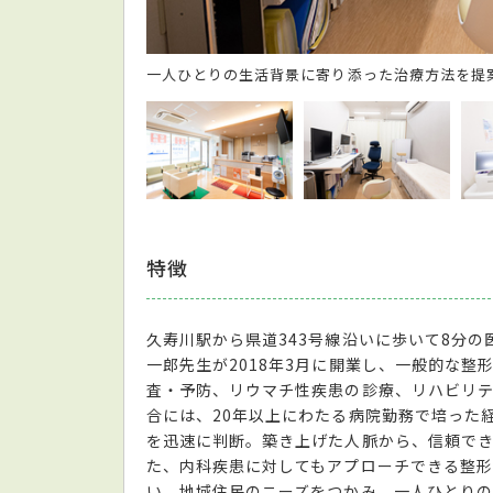
広々としたリハビリ室
特徴
久寿川駅から県道343号線沿いに歩いて8分
一郎先生が2018年3月に開業し、一般的な
査・予防、リウマチ性疾患の診療、リハビリ
合には、20年以上にわたる病院勤務で培った
を迅速に判断。築き上げた人脈から、信頼で
た、内科疾患に対してもアプローチできる整
い。地域住民のニーズをつかみ、一人ひとり