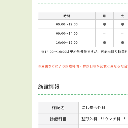
時間
月
火
09:00～12:00
●
●
09:00～14:00
－
－
16:00～19:00
●
●
※14:00～16:00は予約診優先ですが、可能な限り
※変更などにより診療時間・休診日等が記載と異なる場合
施設情報
施設名
にし整形外科
診療科目
整形外科
リウマチ科
リ