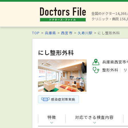
全国のドクター14,36
クリニック・病院 156,
TOP
兵庫県
西宮市
久寿川駅
にし整形外科
にし整形外科
兵庫県西宮市今
整形外科
リ
感染症対策実施
特徴
対応できる検査内容