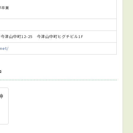
大学卒業
宮市今津山中町12-25 今津山中町ヒグチビル1F
.net/
中
神