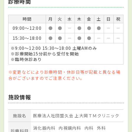
診療時間
時間
月
火
水
木
金
土
日
祝
09:00～12:00
●
●
－
●
●
●
－
－
15:30～18:00
●
●
－
●
●
－
－
－
※9:00～12:00 15:30～18:00 土曜AMのみ
※診療開始15分前から受付を開始
※臨時休診あり
※変更などにより診療時間・休診日等が記載と異なる場
合がございますのでご注意ください。
施設情報
施設名
医療法人社団盟久会 上大岡ＴＭクリニック
消化器内科
内視鏡内科
内科
外科
診療科目