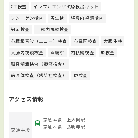
CT検査
インフルエンザ抗原検出キット
レントゲン検査
胃生検
経鼻内視鏡検査
細菌検査
上部内視鏡検査
心臓超音波（エコー）検査
心電図検査
大腸生検
大腸内視鏡検査
直腸診
内視鏡検査
尿検査
脳脊髄液検査（髄液検査）
病原体検査（感染症検査）
便検査
アクセス情報
京急本線 上大岡駅
京急本線 弘明寺駅
交通手段