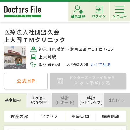
会員登録
ログイン
メニュー
医療法人社団盟久会
上大岡ＴＭクリニック
神奈川県横浜市港南区最戸1丁目7-15
上大岡駅
消化器内科
内視鏡内科
すべて見る
ドクターズ・ファイルから
公式HP
ネット予約する
ドクター
特徴
特徴
基本情報
お知らせ
紹介記事
(レポート)
(トピックス)
検査内容
アクセス
診療時間
施設情報