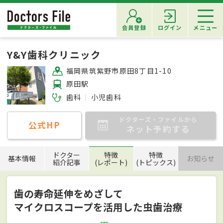
会員登録
ログイン
メニュー
Y&Y歯科クリニック
福岡県筑紫野市原田8丁目1-10
原田駅
歯科
小児歯科
ドクターズ・ファイルから
公式HP
ネット予約する
ドクター
特徴
特徴
基本情報
お知らせ
紹介記事
(レポート)
(トピックス)
歯の寿命延伸をめざして
マイクロスコープを活用した虫歯治療