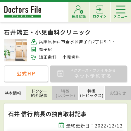
会員登録
ログイン
メニュー
石井矯正・小児歯科クリニック
兵庫県神戸市垂水区舞子台2丁目9-10 ミサキメディカルビル3F
舞子駅
矯正歯科
小児歯科
ドクターズ・ファイルから
公式HP
ネット予約する
ドクター
特徴
特徴
基本情報
お知らせ
紹介記事
(レポート)
(トピックス)
石井 信行 院長の独自取材記事
最終更新日：2022/12/12