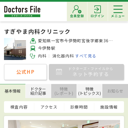
会員登録
ログイン
メニュー
すぎやま内科クリニック
愛知県一宮市今伊勢町宮後字郷東36 メディカルガーデンいまいせ内
今伊勢駅
内科
消化器内科
すべて見る
ドクターズ・ファイルから
公式HP
ネット予約する
ドクター
特徴
特徴
基本情報
お知らせ
紹介記事
(レポート)
(トピックス)
検査内容
アクセス
診療時間
施設情報