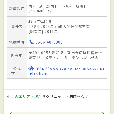
内科
消化器内科
小児科
皮膚科
診療科目
アレルギー科
杉山正洋院長
責任者
[学歴] 2004年 山形大学医学部卒業
[開業年] 2016年
電話番号
0586-48-5000
〒491-0057 愛知県一宮市今伊勢町宮後字
所在地
郷東36 メディカルガーデンいまいせ内
http://www.sugiyama-naika.com/i
公式
サイト
ndex.html
近くのエリア・駅
からクリニック・病院を探す