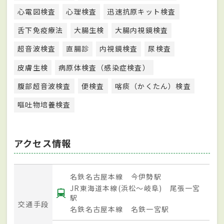
心電図検査
心理検査
迅速抗原キット検査
舌下免疫療法
大腸生検
大腸内視鏡検査
超音波検査
直腸診
内視鏡検査
尿検査
皮膚生検
病原体検査（感染症検査）
腹部超音波検査
便検査
喀痰（かくたん）検査
嘔吐物培養検査
アクセス情報
名鉄名古屋本線 今伊勢駅
JR東海道本線(浜松～岐阜) 尾張一宮
駅
交通手段
名鉄名古屋本線 名鉄一宮駅