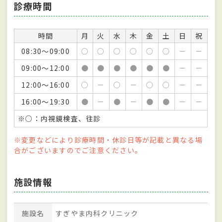
診療時間
時間
月
火
水
木
金
土
日
祝
08:30～09:00
○
○
○
○
○
○
－
－
09:00～12:00
●
●
●
●
●
●
－
－
12:00～16:00
○
－
○
－
○
○
－
－
16:00～19:30
●
－
●
－
●
●
－
－
※○：内視鏡検査、往診
※変更などにより診療時間・休診日等が記載と異なる場
合がございますのでご注意ください。
施設情報
施設名
すぎやま内科クリニック