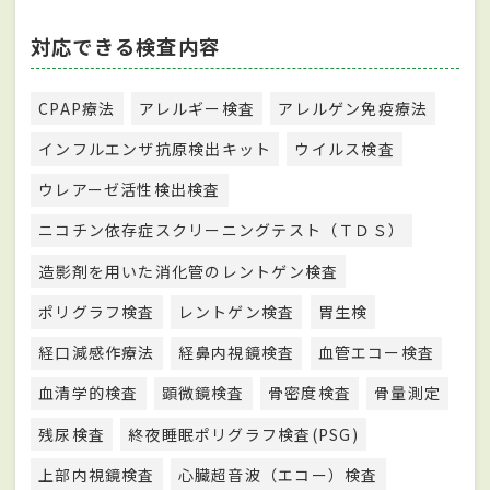
対応できる検査内容
CPAP療法
アレルギー検査
アレルゲン免疫療法
インフルエンザ抗原検出キット
ウイルス検査
ウレアーゼ活性検出検査
ニコチン依存症スクリーニングテスト（ＴＤＳ）
造影剤を用いた消化管のレントゲン検査
ポリグラフ検査
レントゲン検査
胃生検
経口減感作療法
経鼻内視鏡検査
血管エコー検査
血清学的検査
顕微鏡検査
骨密度検査
骨量測定
残尿検査
終夜睡眠ポリグラフ検査(PSG)
上部内視鏡検査
心臓超音波（エコー）検査