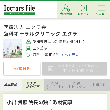
会員登録
ログイン
メニュー
医療法人 エクラ会
歯科オーラルクリニック エクラ
愛知県日進市岩崎町岩根141-2
星ヶ丘駅
歯科
矯正歯科
すべて見る
ドクターズ・ファイルから
公式HP
ネット予約する
ドクター
特徴
特徴
基本情報
お知らせ
紹介記事
(レポート)
(トピックス)
小出 貴照 院長の独自取材記事