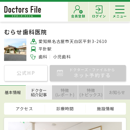
会員登録
ログイン
メニュー
むらせ歯科医院
愛知県名古屋市天白区平針3-2610
平針駅
歯科
小児歯科
ドクターズ・ファイルから
公式HP
ネット予約する
ドクター
特徴
特徴
基本情報
お知らせ
紹介記事
(レポート)
(トピックス)
アクセス
診療時間
施設情報