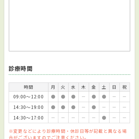
診療時間
時間
月
火
水
木
金
土
日
祝
09:00～12:00
●
●
●
－
●
●
－
－
14:30～19:00
●
●
●
－
●
－
－
－
14:30～17:00
－
－
－
－
－
●
－
－
※変更などにより診療時間・休診日等が記載と異なる場
合がございますのでご注意ください。