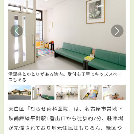
して
清潔感とゆとりがある院内。受付も丁寧でキッズスペー
明
スもある
わ
天白区「むらせ歯科医院」は、名古屋市営地下
鉄鶴舞線平針駅1番出口から徒歩約7分、駐車場
が完備されており地元住民はもちろん、緑区や