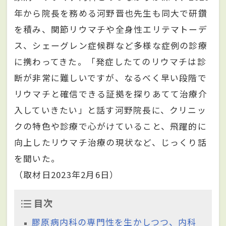
年から院長を務める河野晋也先生も同大で研鑽
を積み、関節リウマチや全身性エリテマトーデ
ス、シェーグレン症候群など多様な症例の診療
に携わってきた。「発症したてのリウマチは診
断が非常に難しいですが、なるべく早い段階で
リウマチと確信できる証拠を探りあてて治療介
入していきたい」と話す河野院長に、クリニッ
クの特色や診療で心がけていること、飛躍的に
向上したリウマチ治療の現状など、じっくり話
を聞いた。
（取材日2023年2月6日）
目次
膠原病内科の専門性を生かしつつ、内科