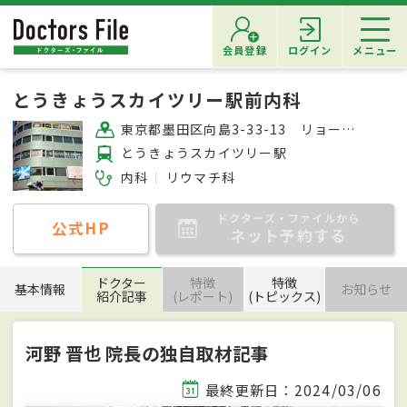
会員登録
ログイン
メニュー
とうきょうスカイツリー駅前内科
東京都墨田区向島3-33-13 リョービビル4F
とうきょうスカイツリー駅
内科
リウマチ科
ドクターズ・ファイルから
公式HP
ネット予約する
ドクター
特徴
特徴
基本情報
お知らせ
紹介記事
(レポート)
(トピックス)
河野 晋也 院長の独自取材記事
最終更新日：2024/03/06