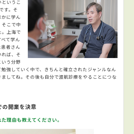
いというこ
んです。そ
ほかに学ん
。そこで中
た。上海で
すべて学ん
た患者さん
いれば、そ
という分野
て勉強していく中で、きちんと確立されたジャンルなん
きましてね。その後も自分で渡航診療をやることにつな
での開業を決意
れた理由も教えてください。