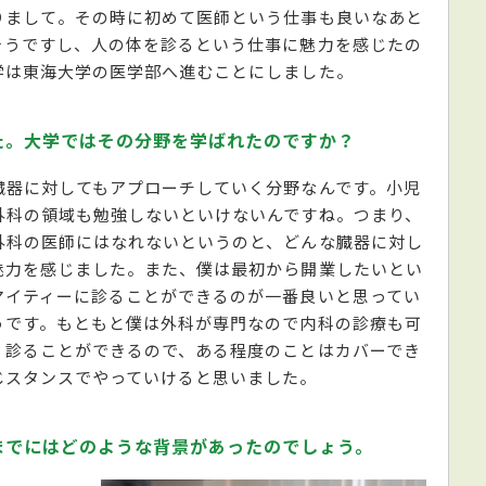
りまして。その時に初めて医師という仕事も良いなあと
そうですし、人の体を診るという仕事に魅力を感じたの
学は東海大学の医学部へ進むことにしました。
た。大学ではその分野を学ばれたのですか？
臓器に対してもアプローチしていく分野なんです。小児
外科の領域も勉強しないといけないんですね。つまり、
外科の医師にはなれないというのと、どんな臓器に対し
魅力を感じました。また、僕は最初から開業したいとい
マイティーに診ることができるのが一番良いと思ってい
うです。もともと僕は外科が専門なので内科の診療も可
く診ることができるので、ある程度のことはカバーでき
じスタンスでやっていけると思いました。
までにはどのような背景があったのでしょう。