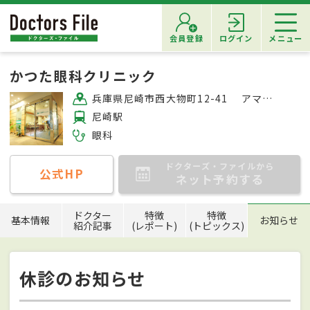
会員登録
ログイン
メニュー
かつた眼科クリニック
兵庫県尼崎市西大物町12-41 アマゴッタ5F医療センター内
尼崎駅
眼科
ドクターズ・ファイルから
公式HP
ネット予約する
ドクター
特徴
特徴
基本情報
お知らせ
紹介記事
(レポート)
(トピックス)
休診のお知らせ