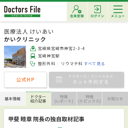
会員登録
ログイン
メニュー
医療法人 けいあい
かいクリニック
宮崎県宮崎市神宮2-3-4
宮崎神宮駅
整形外科
リウマチ科
すべて見る
ドクターズ・ファイルから
公式HP
ネット予約する
ドクター
特徴
特徴
基本情報
お知らせ
紹介記事
(レポート)
(トピックス)
甲斐 睦章 院長の独自取材記事