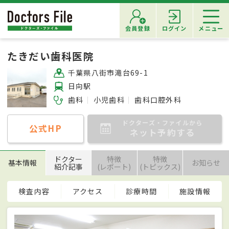
会員登録
ログイン
メニュー
たきだい歯科医院
千葉県八街市滝台69-1
日向駅
歯科
小児歯科
歯科口腔外科
ドクターズ・ファイルから
公式HP
ネット予約する
ドクター
特徴
特徴
基本情報
お知らせ
紹介記事
(レポート)
(トピックス)
検査内容
アクセス
診療時間
施設情報