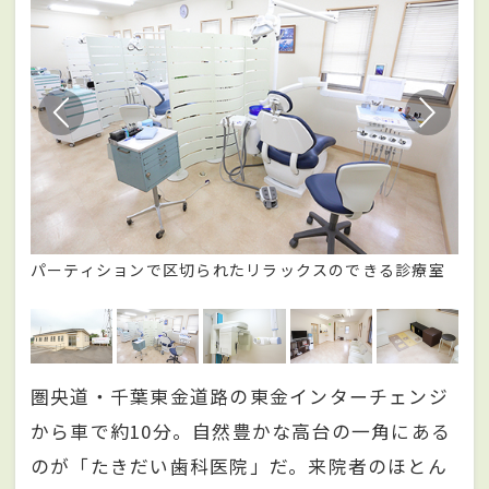
ス停
パーティションで区切られたリラックスのできる診療室
レ
圏央道・千葉東金道路の東金インターチェンジ
から車で約10分。自然豊かな高台の一角にある
のが「たきだい歯科医院」だ。来院者のほとん