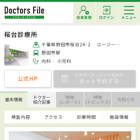
会員登録
ログイン
メニュー
桜台診療所
千葉県野田市桜台24-2 コージークリニックモール01
野田市駅
内科
小児科
ドクターズ・ファイルから
公式HP
ネット予約する
ドクター
特徴
特徴
基本情報
お知らせ
紹介記事
(レポート)
(トピックス)
検査内容
アクセス
診療時間
施設情報