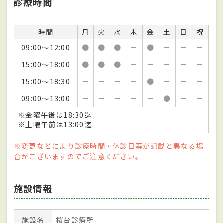
診療時間
時間
月
火
水
木
金
土
日
祝
09:00～12:00
●
●
●
－
●
－
－
－
15:00～18:00
●
●
●
－
－
－
－
－
15:00～18:30
－
－
－
－
●
－
－
－
09:00～13:00
－
－
－
－
－
●
－
－
※金曜午後は18:30迄
※土曜午前は13:00迄
※変更などにより診療時間・休診日等が記載と異なる場
合がございますのでご注意ください。
施設情報
施設名
桜台診療所