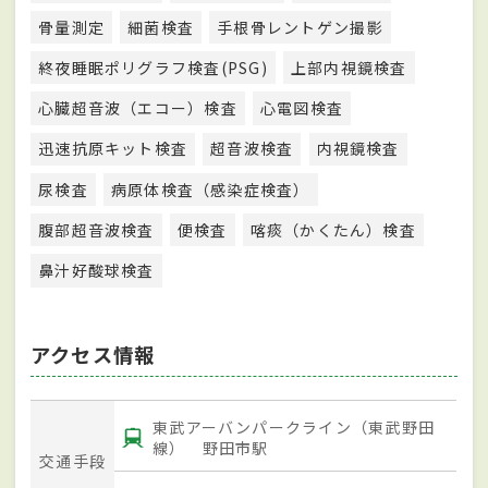
骨量測定
細菌検査
手根骨レントゲン撮影
終夜睡眠ポリグラフ検査(PSG)
上部内視鏡検査
心臓超音波（エコー）検査
心電図検査
迅速抗原キット検査
超音波検査
内視鏡検査
尿検査
病原体検査（感染症検査）
腹部超音波検査
便検査
喀痰（かくたん）検査
鼻汁好酸球検査
アクセス情報
東武アーバンパークライン（東武野田
線） 野田市駅
交通手段