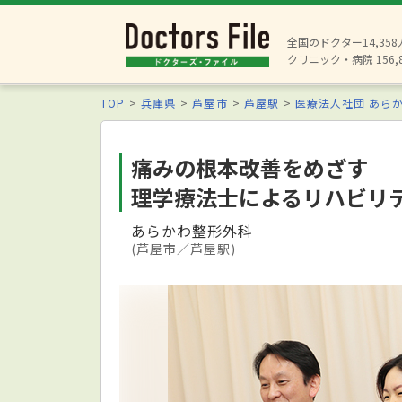
全国のドクター14,35
クリニック・病院 156,
TOP
兵庫県
芦屋市
芦屋駅
医療法人社団 あら
痛みの根本改善をめざす
理学療法士によるリハビリ
あらかわ整形外科
(芦屋市／芦屋駅)