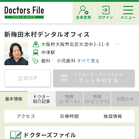
会員登録
ログイン
メニュー
新梅田木村デンタルオフィス
大阪府大阪市北区大淀中2-11-8 新梅田ITビル2F
中津駅
歯科
小児歯科
すべて見る
ドクターズ・ファイルから
公式HP
ネット予約する
ドクター
特徴
特徴
基本情報
お知らせ
紹介記事
(レポート)
(トピックス)
アクセス
診療時間
施設情報
ドクターズファイル