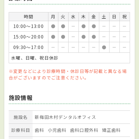
時間
月
火
水
木
金
土
日
祝
10:00～13:00
●
●
－
●
●
－
－
－
15:00～20:00
●
●
－
●
●
－
－
－
09:30～17:00
－
－
－
－
－
●
－
－
水曜、日曜、祝日休診
※変更などにより診療時間・休診日等が記載と異なる場
合がございますのでご注意ください。
施設情報
施設名
新梅田木村デンタルオフィス
診療科目
歯科
小児歯科
歯科口腔外科
矯正歯科