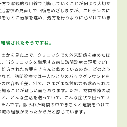
一方で客観的な目線で判断していくことが何より大切だ
生活習慣の見直しで回復をめざしますが、エビデンスに
タをもとに治療を進め、処方を行うように心がけていま
を経験されたそうですね。
るのかを見た上で、クリニックでの外来診療を始めたほ
え、当クリニックを継承する前に訪問診療の現場で1年
、処方されたお薬をきちんと飲めているのか、どのよう
かなど、訪問診療では一人ひとりのバックグラウンドを
みの内容も千差万別で、さまざまな対応力も求められま
を知ることが難しい面もあります。ただ、訪問診療の現
くと、どんな生活を送っていて、こんな症状で困ってい
ったんです。限られた時間の中できちんと道筋をつけて
診療の経験があったからだと感じています。