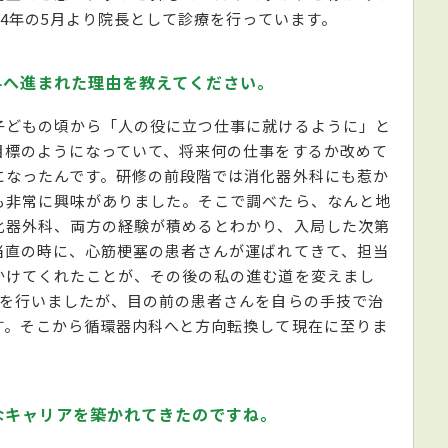
24年の5月より院長として診療を行っています。
科へ進まれた理由を教えてください。
子どもの頃から「人の役に立つ仕事に就けるように」と
目標のようになっていて、将来何の仕事をするか改めて
になったんです。研修の前段階では消化器外科にも惹か
も非常に興味がありました。そこで調べたら、なんと地
化器外科、両方の経験が積めるとわかり、入局した次第
当直の時に、心筋梗塞の患者さんが運ばれてきて、担当
かけてくれたことが、その後の私の進む道を変えまし
術を行いましたが、目の前の患者さんを自らの手技で治
す。そこから循環器内科へと方向転換して現在に至りま
なキャリアを築かれてきたのですね。