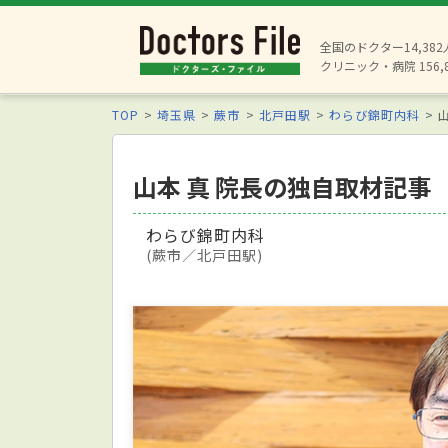
全国のドクター14,38
クリニック・病院 156,
TOP
埼玉県
蕨市
北戸田駅
わらび錦町内科
山本 真 院長の独自取材記事
わらび錦町内科
(蕨市／北戸田駅)