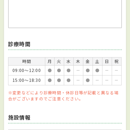
診療時間
時間
月
火
水
木
金
土
日
祝
09:00～12:00
●
●
●
－
●
●
－
－
15:00～18:30
●
●
●
－
●
－
－
－
※変更などにより診療時間・休診日等が記載と異なる場
合がございますのでご注意ください。
施設情報