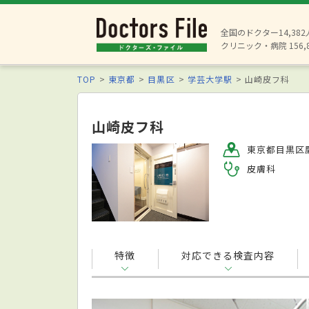
全国のドクター14,38
クリニック・病院 156,
TOP
東京都
目黒区
学芸大学駅
山崎皮フ科
山崎皮フ科
東京都目黒区鷹番
皮膚科
特徴
対応できる検査内容