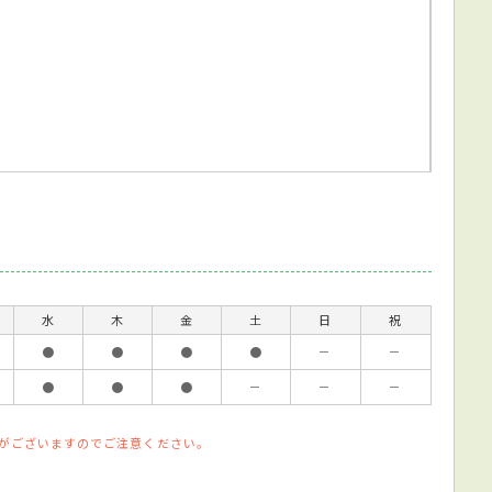
水
木
金
土
日
祝
●
●
●
●
－
－
●
●
●
－
－
－
がございますのでご注意ください。