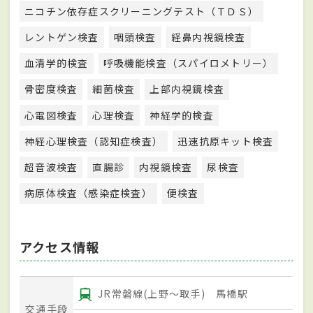
ニコチン依存症スクリーニングテスト（ＴＤＳ）
レントゲン検査
咽頭検査
経鼻内視鏡検査
血清学的検査
呼吸機能検査（スパイロメトリー）
骨密度検査
細菌検査
上部内視鏡検査
心電図検査
心理検査
神経学的検査
神経心理検査（認知症検査）
迅速抗原キット検査
超音波検査
直腸診
内視鏡検査
尿検査
病原体検査（感染症検査）
便検査
アクセス情報
JR常磐線(上野～取手) 馬橋駅
交通手段