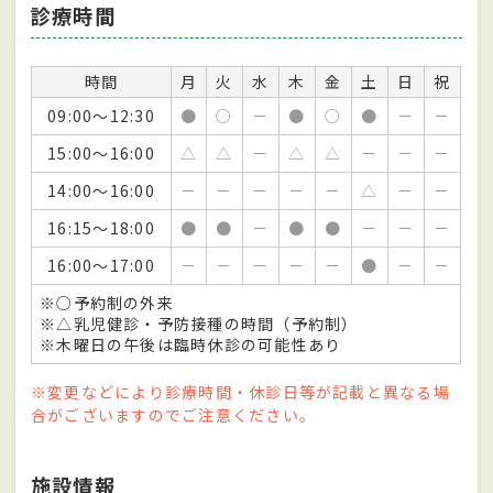
診療時間
時間
月
火
水
木
金
土
日
祝
09:00～12:30
●
○
－
●
○
●
－
－
15:00～16:00
△
△
－
△
△
－
－
－
14:00～16:00
－
－
－
－
－
△
－
－
16:15～18:00
●
●
－
●
●
－
－
－
16:00～17:00
－
－
－
－
－
●
－
－
※○予約制の外来
※△乳児健診・予防接種の時間（予約制）
※木曜日の午後は臨時休診の可能性あり
※変更などにより診療時間・休診日等が記載と異なる場
合がございますのでご注意ください。
施設情報