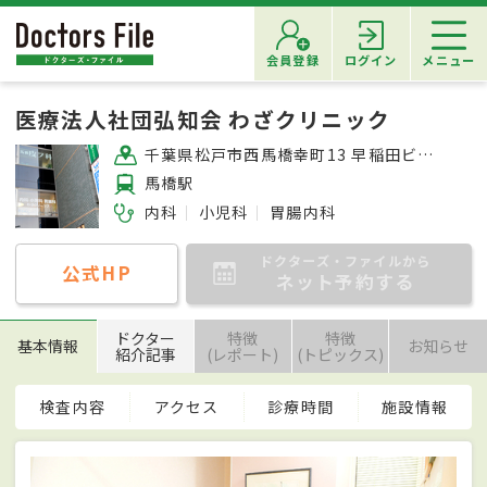
会員登録
ログイン
メニュー
医療法人社団弘知会 わざクリニック
千葉県松戸市西馬橋幸町13 早稲田ビル2F
馬橋駅
内科
小児科
胃腸内科
ドクターズ・ファイルから
公式HP
ネット予約する
ドクター
特徴
特徴
基本情報
お知らせ
紹介記事
(レポート)
(トピックス)
検査内容
アクセス
診療時間
施設情報