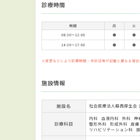
診療時間
時間
月
火
08:30～12:00
●
●
14:30～17:00
●
●
※変更などにより診療時間・休診日等が記載と異なる場合
施設情報
施設名
社会医療法人蘇西厚生会
内科
血液内科
外科
神
診療科目
整形外科
形成外科
皮膚
リハビリテーション科