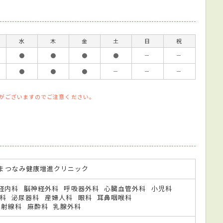
水
木
金
土
日
祝
●
●
●
●
－
－
●
●
●
－
－
－
がございますのでご注意ください。
 まつなみ健康増進クリニック
経内科
脳神経外科
呼吸器外科
心臓血管外科
小児科
科
泌尿器科
産婦人科
眼科
耳鼻咽喉科
放射線科
麻酔科
乳腺外科