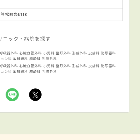
島郡笠松町泉町10
リニック・病院を探す
呼吸器外科
心臓血管外科
小児科
整形外科
形成外科
皮膚科
泌尿器科
ション科
放射線科
麻酔科
乳腺外科
呼吸器外科
心臓血管外科
小児科
整形外科
形成外科
皮膚科
泌尿器科
ション科
放射線科
麻酔科
乳腺外科