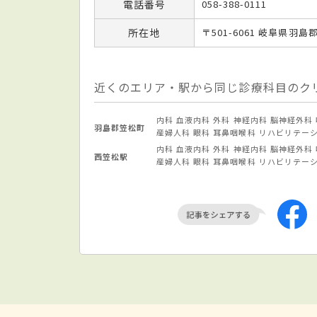
電話番号
058-388-0111
所在地
〒501-6061 岐阜県羽
近くのエリア・駅から同じ診療科目のク
内科
血液内科
外科
神経内科
脳神経外科
羽島郡笠松町
産婦人科
眼科
耳鼻咽喉科
リハビリテー
内科
血液内科
外科
神経内科
脳神経外科
西笠松駅
産婦人科
眼科
耳鼻咽喉科
リハビリテー