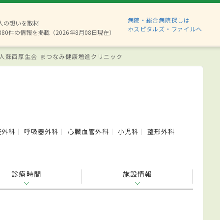
病院・総合病院探しは
2人の想いを取材
ホスピタルズ・ファイルへ
880件の情報を掲載（2026年8月08日現在）
人蘇西厚生会 まつなみ健康増進クリニック
経外科
呼吸器外科
心臓血管外科
小児科
整形外科
診療時間
施設情報