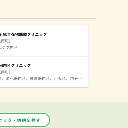
き 総合在宅医療クリニック
岐南町)
和ケア内科
北田内科クリニック
岐南町)
内科、呼吸器内科、消化器内科、循環器内科、小児科、内分泌内科、アレルギー科、リウマチ科、リハビリテーション科、糖尿病内科
ニック・病院を探す