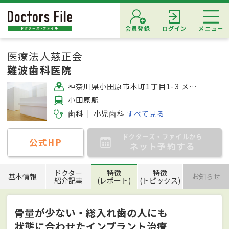
会員登録
ログイン
メニュー
医療法人慈正会
難波歯科医院
神奈川県小田原市本町1丁目1-3 メゾン幸田門
小田原駅
歯科
小児歯科
すべて見る
ドクターズ・ファイルから
公式HP
ネット予約する
ドクター
特徴
特徴
基本情報
お知らせ
紹介記事
(レポート)
(トピックス)
骨量が少ない・総入れ歯の人にも
状態に合わせたインプラント治療