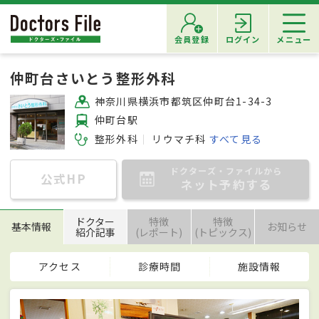
会員登録
ログイン
メニュー
仲町台さいとう整形外科
神奈川県横浜市都筑区仲町台1-34-3
仲町台駅
整形外科
リウマチ科
すべて見る
ドクターズ・ファイルから
公式HP
ネット予約する
ドクター
特徴
特徴
基本情報
お知らせ
紹介記事
(レポート)
(トピックス)
アクセス
診療時間
施設情報