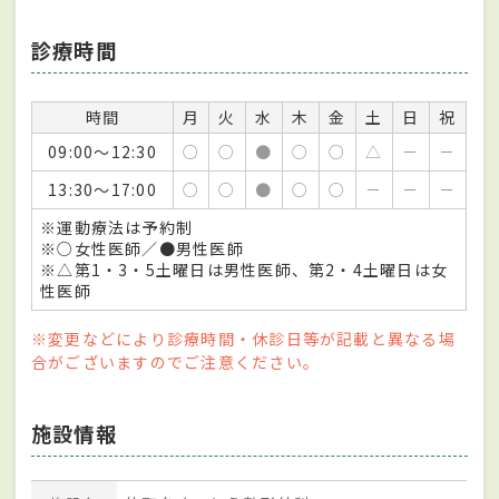
診療時間
時間
月
火
水
木
金
土
日
祝
09:00～12:30
○
○
●
○
○
△
－
－
13:30～17:00
○
○
●
○
○
－
－
－
※運動療法は予約制
※○女性医師／●男性医師
※△第1・3・5土曜日は男性医師、第2・4土曜日は女
性医師
※変更などにより診療時間・休診日等が記載と異なる場
合がございますのでご注意ください。
施設情報