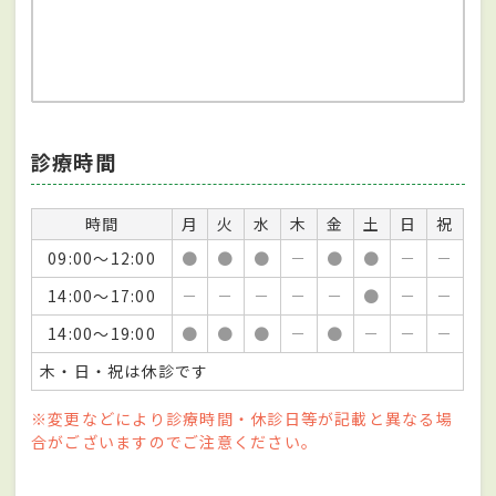
診療時間
時間
月
火
水
木
金
土
日
祝
09:00～12:00
●
●
●
－
●
●
－
－
14:00～17:00
－
－
－
－
－
●
－
－
14:00～19:00
●
●
●
－
●
－
－
－
木・日・祝は休診です
※変更などにより診療時間・休診日等が記載と異なる場
合がございますのでご注意ください。