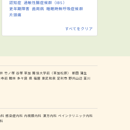
認知症
過敏性腸症候群（IBS）
更年期障害
歯周病
睡眠時無呼吸症候群
片頭痛
すべてをクリア
井
竹ノ塚
谷塚
草加
獨協大学前〈草加松原〉
新田
蒲生
林寺前
館林
多々良
県
福居
東武和泉
足利市
野州山辺
韮川
内科
感染症内科
内視鏡内科
漢方内科
ペインクリニック内科
科