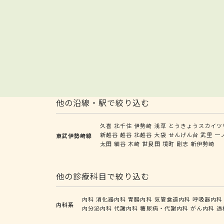
他の沿線・駅で絞り込む
久喜
北千住
伊勢崎
浅草
とうきょうスカイツ
新越谷
越谷
北越谷
大袋
せんげん台
武里
一
東武伊勢崎線
太田
細谷
木崎
世良田
境町
剛志
新伊勢崎
他の診療科目で絞り込む
内科
消化器内科
胃腸内科
気管食道内科
呼吸器内科
内科系
内分泌内科
代謝内科
糖尿病・代謝内科
がん内科
透