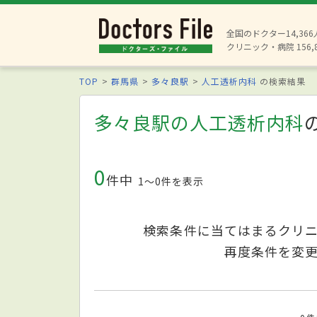
全国のドクター14,36
クリニック・病院 156,
TOP
群馬県
多々良駅
人工透析内科
の検索結果
多々良駅の人工透析内科
0
件中
1〜0件を表示
検索条件に当てはまるクリ
再度条件を変