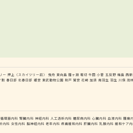
リー
押上〈スカイツリー前〉
曳舟
東向島
鐘ヶ淵
堀切
牛田
小菅
五反野
梅島
西新
ノ割
春日部
北春日部
姫宮
東武動物公園
和戸
鷲宮
花崎
加須
南羽生
羽生
川俣
茂
循環器内科
腎臓内科
神経内科
人工透析内科
糖尿病内科
心臓内科
血液内科
腫瘍
析内科
女性内科
脳神経内科
老年内科
疼痛緩和内科
肝臓内科
乳腺内科
緩和ケア内