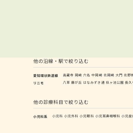
他の沿線・駅で絞り込む
高蔵寺
岡崎
六名
中岡崎
北岡崎
大門
北野
愛知環状鉄道線
八草
藤が丘
はなみずき通
杁ヶ池公園
長久
リニモ
他の診療科目で絞り込む
小児科
小児外科
小児眼科
小児耳鼻咽喉科
小児皮
小児科系