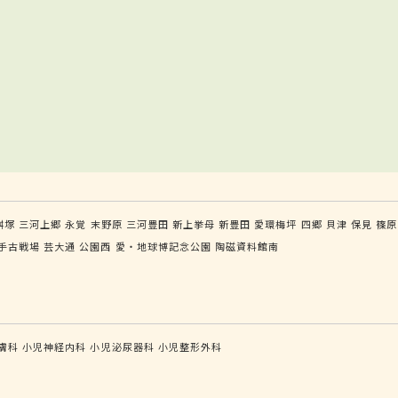
桝塚
三河上郷
永覚
末野原
三河豊田
新上挙母
新豊田
愛環梅坪
四郷
貝津
保見
篠原
手古戦場
芸大通
公園西
愛・地球博記念公園
陶磁資料館南
膚科
小児神経内科
小児泌尿器科
小児整形外科