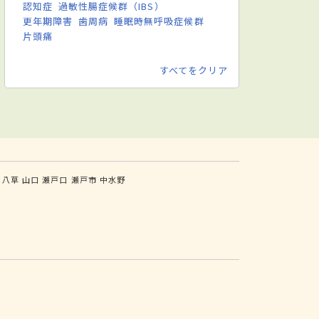
認知症
過敏性腸症候群（IBS）
更年期障害
歯周病
睡眠時無呼吸症候群
片頭痛
すべてをクリア
八草
山口
瀬戸口
瀬戸市
中水野