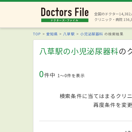
全国のドクター14,38
クリニック・病院 156,
TOP
愛知県
八草駅
小児泌尿器科
の検索結果
八草駅の小児泌尿器科
の
0
件中
1〜0件を表示
検索条件に当てはまるクリ
再度条件を変