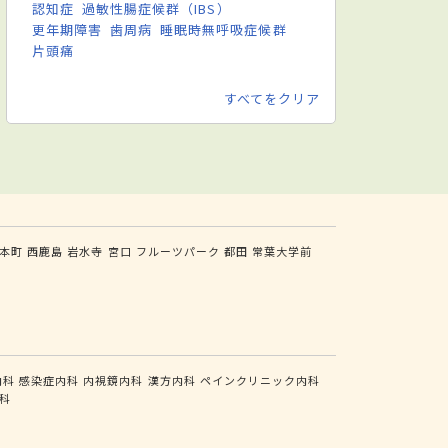
認知症
過敏性腸症候群（IBS）
更年期障害
歯周病
睡眠時無呼吸症候群
片頭痛
すべてをクリア
本町
西鹿島
岩水寺
宮口
フルーツパーク
都田
常葉大学前
内科
感染症内科
内視鏡内科
漢方内科
ペインクリニック内科
科