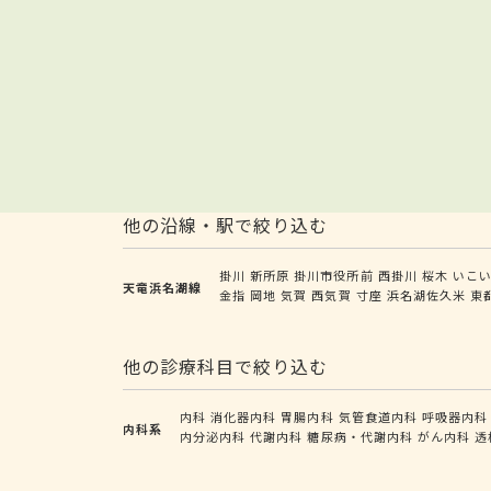
他の沿線・駅で絞り込む
掛川
新所原
掛川市役所前
西掛川
桜木
いこ
天竜浜名湖線
金指
岡地
気賀
西気賀
寸座
浜名湖佐久米
東
他の診療科目で絞り込む
内科
消化器内科
胃腸内科
気管食道内科
呼吸器内科
内科系
内分泌内科
代謝内科
糖尿病・代謝内科
がん内科
透