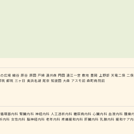
いの広場
細谷
原谷
原田
戸綿
遠州森
円田
遠江一宮
敷地
豊岡
上野部
天竜二俣
二俣
都筑
都筑
三ヶ日
奥浜名湖
尾奈
知波田
大森
アスモ前
森町病院前
循環器内科
腎臓内科
神経内科
人工透析内科
糖尿病内科
心臓内科
血液内科
腫瘍
析内科
女性内科
脳神経内科
老年内科
疼痛緩和内科
肝臓内科
乳腺内科
緩和ケア内