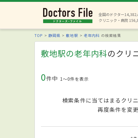
全国のドクター14,38
クリニック・病院 156,
TOP
静岡県
敷地駅
老年内科
の検索結果
敷地駅の老年内科
のクリ
0
件中
1〜0件を表示
検索条件に当てはまるクリ
再度条件を変