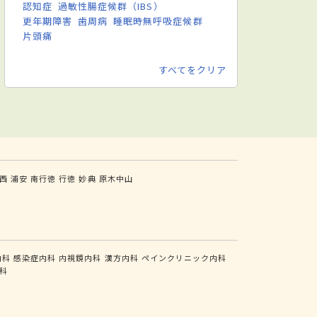
認知症
過敏性腸症候群（IBS）
更年期障害
歯周病
睡眠時無呼吸症候群
片頭痛
すべてをクリア
西
浦安
南行徳
行徳
妙典
原木中山
内科
感染症内科
内視鏡内科
漢方内科
ペインクリニック内科
科