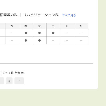
循環器内科
リハビリテーション科
すべて見る
水
木
金
土
日
祝
－
●
●
●
－
－
－
●
●
－
－
－
件中1～1件を表示
1