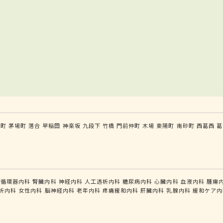
手町
茅場町
落合
早稲田
神楽坂
九段下
竹橋
門前仲町
木場
東陽町
南砂町
西葛西
葛
循環器内科
腎臓内科
神経内科
人工透析内科
糖尿病内科
心臓内科
血液内科
腫瘍
析内科
女性内科
脳神経内科
老年内科
疼痛緩和内科
肝臓内科
乳腺内科
緩和ケア内