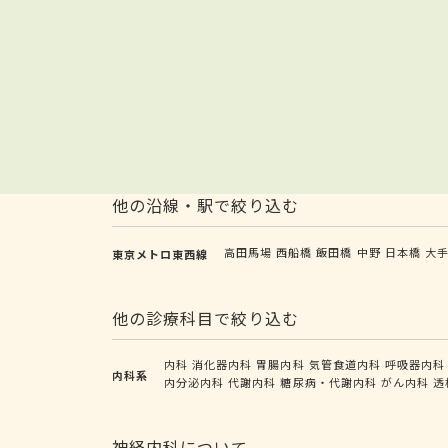
他の沿線・駅で絞り込む
高田馬場
西船橋
飯田橋
中野
日本橋
大
東京メトロ東西線
他の診療科目で絞り込む
内科
消化器内科
胃腸内科
気管食道内科
呼吸器内科
内科系
内分泌内科
代謝内科
糖尿病・代謝内科
がん内科
透
神経内科について