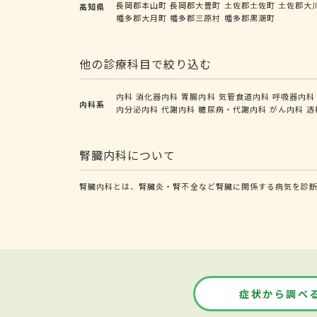
長岡郡本山町
長岡郡大豊町
土佐郡土佐町
土佐郡大
高知県
幡多郡大月町
幡多郡三原村
幡多郡黒潮町
他の診療科目で絞り込む
内科
消化器内科
胃腸内科
気管食道内科
呼吸器内科
内科系
内分泌内科
代謝内科
糖尿病・代謝内科
がん内科
透
腎臓内科について
腎臓内科とは、腎臓炎・腎不全など腎臓に関係する病気を診
症状から調べ