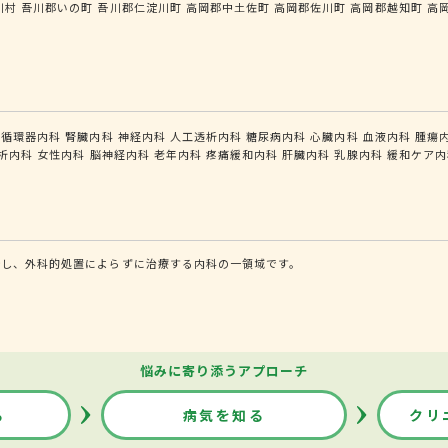
川村
吾川郡いの町
吾川郡仁淀川町
高岡郡中土佐町
高岡郡佐川町
高岡郡越知町
高
循環器内科
腎臓内科
神経内科
人工透析内科
糖尿病内科
心臓内科
血液内科
腫瘍
析内科
女性内科
脳神経内科
老年内科
疼痛緩和内科
肝臓内科
乳腺内科
緩和ケア内
断し、外科的処置によらずに治療する内科の一領域です。
悩みに寄り添うアプローチ
る
病気を知る
クリ