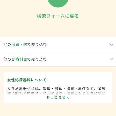
検索フォームに戻る
他の
沿線・駅
で絞り込む
他の
診療科目
で絞り込む
女性泌尿器科について
女性泌尿器科とは、腎臓・尿管・膀胱・尿道など、泌尿
器に関わる尿失禁・過活動膀胱・膀胱炎など女性に多い
もっと見る
とされる疾患を専門的に取り扱います。