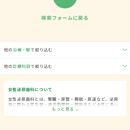
検索フォームに戻る
他の
沿線・駅
で絞り込む
他の
診療科目
で絞り込む
女性泌尿器科について
女性泌尿器科とは、腎臓・尿管・膀胱・尿道など、泌尿
器に関わる尿失禁・過活動膀胱・膀胱炎など女性に多い
もっと見る
とされる疾患を専門的に取り扱います。